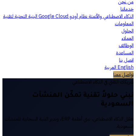
من نحن
خدماتنا
الذكاء الاصطناعي والأتمتة
نظام أودو
Google Cloud
البنية التحتية لتقنية
المعلومات
الحلول
العملاء
الوظائف
المساعدة
اتصل بنا
English
العربية
تواصل معنا
شريكك التقني في الذكاء الاصطناعي
نبني حلولاً تقنية تمكّن
المنشآت
السعودية
نفعّل الذكاء الاصطناعي، نبني أنظمة ERP، وندير البنية السحابية للمنشآت
السعودية.