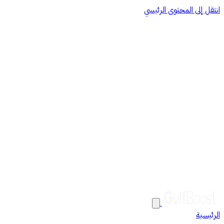
انتقل إلى المحتوى الرئيسي
الرئيسية
من نحن
خدماتنا
الذكاء الاصطناعي والأتمتة
نظام أودو
Google Cloud
البنية التحتية لتقنية
المعلومات
الحلول
العملاء
الوظائف
المساعدة
اتصل بنا
EN
AR
تواصل معنا
الرئيسية