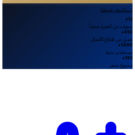
استكشف خدماتنا
+
12
سنوات من الخبرة محلياً
+
450
عميل من قطاع الأعمال
+
5000
مستخدم نشط
+
165
مشروع منجز